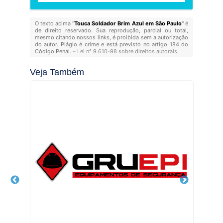
O texto acima "
Touca Soldador Brim Azul em São Paulo
" é
de direito reservado. Sua reprodução, parcial ou total,
mesmo citando nossos links, é proibida sem a autorização
do autor. Plágio é crime e está previsto no artigo 184 do
Código Penal. –
Lei n° 9.610-98 sobre direitos autorais
.
Veja Também