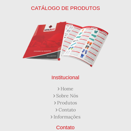
Calca Térmica em Nylon Azul
CATÁLOGO DE PRODUTOS
Calçados de Segurança
Calçados de Segurança Epi
Calçados de Segurança para Eletricista
Capacete de Segurança Ca
Capacete de Segurança Classe b
Capacetes de Proteção
Capacetes de Proteção EPI
Capacetes de Segurança
Capacetes EPI
Capa de Chuva Pvc Amarela C/ Forro e Capuz
Capa de Chuva Pvc Preta C/ Forro e Capuz
Capuz de Brin Azul
Capuz de Lã Marinho
Capuz ou Balaclava
Institucional
Colete em x Laranja com Refletivo Prata
Home
Como Protetor Solar Funciona
Sobre Nós
Creme Protetor da Pele
Creme Protetor para Pele
Produtos
Desengraxante Industrial
Contato
Desengraxante Industrial Biodegradável
Informações
Desengraxante o Que é
Desengraxante para Que Serve
Distribuidora de EPI
Contato
Distribuidora de Equipamentos de Segurança