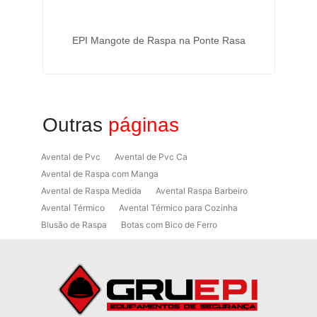
 São
EPI Mangote de Raspa na Ponte Rasa
Outras
páginas
Avental de Pvc
Avental de Pvc Ca
Avental de Raspa com Manga
Avental de Raspa Medida
Avental Raspa Barbeiro
Avental Térmico
Avental Térmico para Cozinha
Blusão de Raspa
Botas com Bico de Ferro
Botas de Proteção
Botas de Proteção EPI
Botas EPI
Botina de Segurança para Soldador
Botinas
Botinas Bico de Ferro
Botinas de Segurança
Botinas de Trabalho
Botinas EPI
Botinas Masculinas para Trabalho