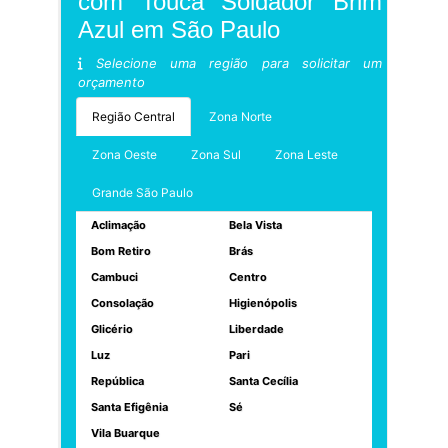
com Touca Soldador Brim
Azul em São Paulo
Selecione uma região para solicitar um
orçamento
Região Central
Zona Norte
Zona Oeste
Zona Sul
Zona Leste
Grande São Paulo
Aclimação
Bela Vista
Bom Retiro
Brás
Cambuci
Centro
Consolação
Higienópolis
Glicério
Liberdade
Luz
Pari
República
Santa Cecília
Santa Efigênia
Sé
Vila Buarque