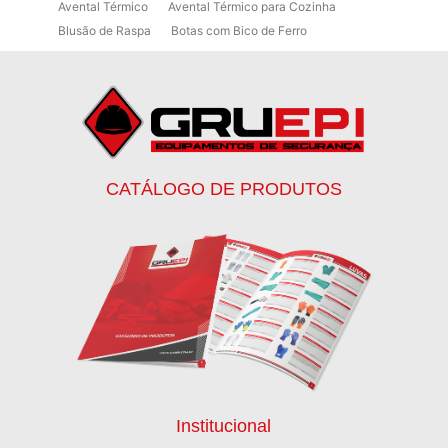
Avental Térmico
Avental Térmico para Cozinha
Blusão de Raspa
Botas com Bico de Ferro
Botas de Proteção
Botas de Proteção EPI
Botas EPI
Botina de Segurança para Soldador
Botinas
Botinas Bico de Ferro
Botinas de Segurança
Botinas de Trabalho
Botinas EPI
Botinas Masculinas para Trabalho
Calca Térmica em Nylon Azul
CATÁLOGO DE PRODUTOS
Calçados de Segurança
Calçados de Segurança Epi
Calçados de Segurança para Eletricista
Capacete de Segurança Ca
Capacete de Segurança Classe b
Capacetes de Proteção
Capacetes de Proteção EPI
Capacetes de Segurança
Capacetes EPI
Capa de Chuva Pvc Amarela C/ Forro e Capuz
Capa de Chuva Pvc Preta C/ Forro e Capuz
Capuz de Brin Azul
Capuz de Lã Marinho
Capuz ou Balaclava
Institucional
Colete em x Laranja com Refletivo Prata