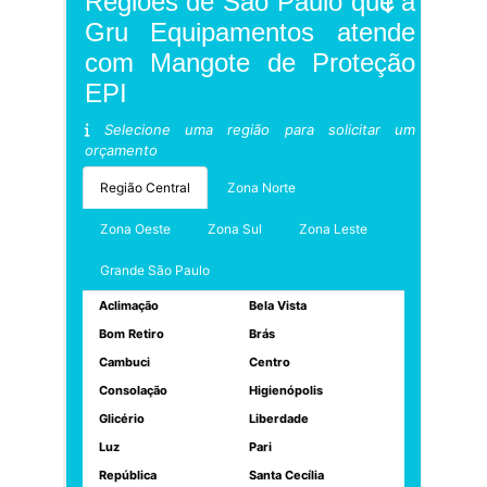
Regiões de São Paulo que a
Gru Equipamentos atende
com Mangote de Proteção
EPI
Selecione uma região para solicitar um
orçamento
Região Central
Zona Norte
Zona Oeste
Zona Sul
Zona Leste
Grande São Paulo
Aclimação
Bela Vista
Bom Retiro
Brás
Cambuci
Centro
Consolação
Higienópolis
Glicério
Liberdade
Luz
Pari
República
Santa Cecília