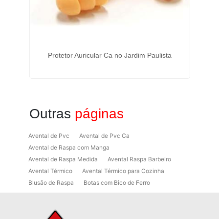
Protetor Auricular Ca no Jardim Paulista
Outras
páginas
Avental de Pvc
Avental de Pvc Ca
Avental de Raspa com Manga
Avental de Raspa Medida
Avental Raspa Barbeiro
Avental Térmico
Avental Térmico para Cozinha
Blusão de Raspa
Botas com Bico de Ferro
Botas de Proteção
Botas de Proteção EPI
Botas EPI
Botina de Segurança para Soldador
Botinas
Botinas Bico de Ferro