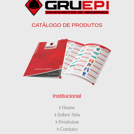
Botinas de Segurança
Botinas de Trabalho
Botinas EPI
Botinas Masculinas para Trabalho
Calca Térmica em Nylon Azul
CATÁLOGO DE PRODUTOS
Calçados de Segurança
Calçados de Segurança Epi
Calçados de Segurança para Eletricista
Capacete de Segurança Ca
Capacete de Segurança Classe b
Capacetes de Proteção
Capacetes de Proteção EPI
Capacetes de Segurança
Capacetes EPI
Capa de Chuva Pvc Amarela C/ Forro e Capuz
Capa de Chuva Pvc Preta C/ Forro e Capuz
Capuz de Brin Azul
Capuz de Lã Marinho
Capuz ou Balaclava
Institucional
Colete em x Laranja com Refletivo Prata
Home
Como Protetor Solar Funciona
Sobre Nós
Creme Protetor da Pele
Creme Protetor para Pele
Produtos
Desengraxante Industrial
Contato
Desengraxante Industrial Biodegradável