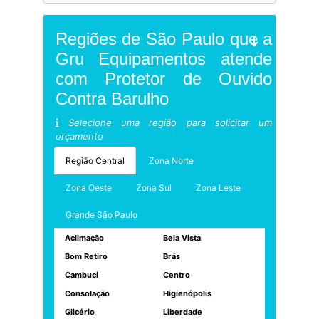
Regiões de São Paulo que a
Gru Equipamentos atende
com Protetor de Ouvido
Contra Barulho
Selecione uma região para solicitar um
orçamento
Região Central
Zona Norte
Zona Oeste
Zona Sul
Zona Leste
Grande São Paulo
Aclimação
Bela Vista
Bom Retiro
Brás
Cambuci
Centro
Consolação
Higienópolis
Glicério
Liberdade