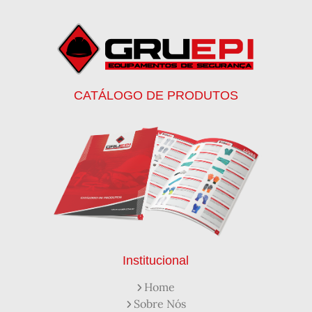
Botas de Proteção
Botas de Proteção EPI
Botas EPI
Botina de Segurança para Soldador
Botinas
Botinas Bico de Ferro
Botinas de Segurança
Botinas de Trabalho
Botinas EPI
Botinas Masculinas para Trabalho
Calca Térmica em Nylon Azul
CATÁLOGO DE PRODUTOS
Calçados de Segurança
Calçados de Segurança Epi
Calçados de Segurança para Eletricista
Capacete de Segurança Ca
Capacete de Segurança Classe b
Capacetes de Proteção
Capacetes de Proteção EPI
Capacetes de Segurança
Capacetes EPI
Capa de Chuva Pvc Amarela C/ Forro e Capuz
Capa de Chuva Pvc Preta C/ Forro e Capuz
Capuz de Brin Azul
Capuz de Lã Marinho
Capuz ou Balaclava
Institucional
Colete em x Laranja com Refletivo Prata
Home
Como Protetor Solar Funciona
Sobre Nós
Creme Protetor da Pele
Creme Protetor para Pele