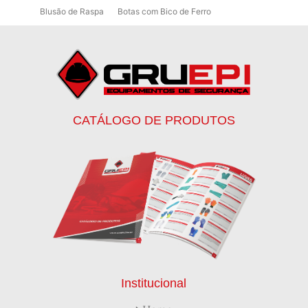
Blusão de Raspa
Botas com Bico de Ferro
Botas de Proteção
Botas de Proteção EPI
Botas EPI
Botina de Segurança para Soldador
Botinas
Botinas Bico de Ferro
Botinas de Segurança
Botinas de Trabalho
Botinas EPI
Botinas Masculinas para Trabalho
Calca Térmica em Nylon Azul
CATÁLOGO DE PRODUTOS
Calçados de Segurança
Calçados de Segurança Epi
Calçados de Segurança para Eletricista
Capacete de Segurança Ca
Capacete de Segurança Classe b
Capacetes de Proteção
Capacetes de Proteção EPI
Capacetes de Segurança
Capacetes EPI
Capa de Chuva Pvc Amarela C/ Forro e Capuz
Capa de Chuva Pvc Preta C/ Forro e Capuz
Capuz de Brin Azul
Capuz de Lã Marinho
Capuz ou Balaclava
Institucional
Colete em x Laranja com Refletivo Prata