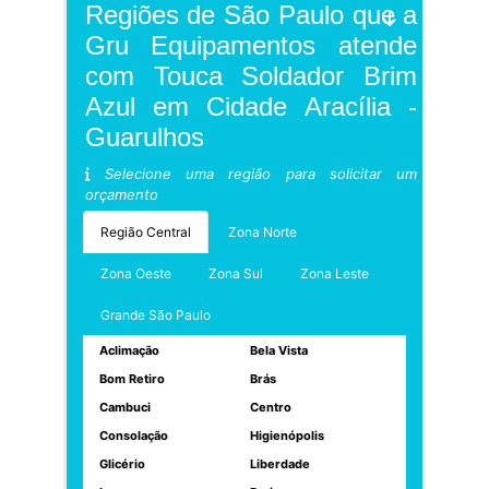
Regiões de São Paulo que a
Gru Equipamentos atende
com Touca Soldador Brim
Azul em Cidade Aracília -
Guarulhos
Selecione uma região para solicitar um
orçamento
Região Central
Zona Norte
Zona Oeste
Zona Sul
Zona Leste
Grande São Paulo
Aclimação
Bela Vista
Bom Retiro
Brás
Cambuci
Centro
Consolação
Higienópolis
Glicério
Liberdade