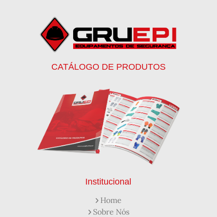
Botas de Proteção
Botas de Proteção EPI
Botas EPI
Botina de Segurança para Soldador
Botinas
Botinas Bico de Ferro
Botinas de Segurança
Botinas de Trabalho
Botinas EPI
Botinas Masculinas para Trabalho
Calca Térmica em Nylon Azul
CATÁLOGO DE PRODUTOS
Calçados de Segurança
Calçados de Segurança Epi
Calçados de Segurança para Eletricista
Capacete de Segurança Ca
Capacete de Segurança Classe b
Capacetes de Proteção
Capacetes de Proteção EPI
Capacetes de Segurança
Capacetes EPI
Capa de Chuva Pvc Amarela C/ Forro e Capuz
Capa de Chuva Pvc Preta C/ Forro e Capuz
Capuz de Brin Azul
Capuz de Lã Marinho
Capuz ou Balaclava
Institucional
Colete em x Laranja com Refletivo Prata
Home
Como Protetor Solar Funciona
Sobre Nós
Creme Protetor da Pele
Creme Protetor para Pele