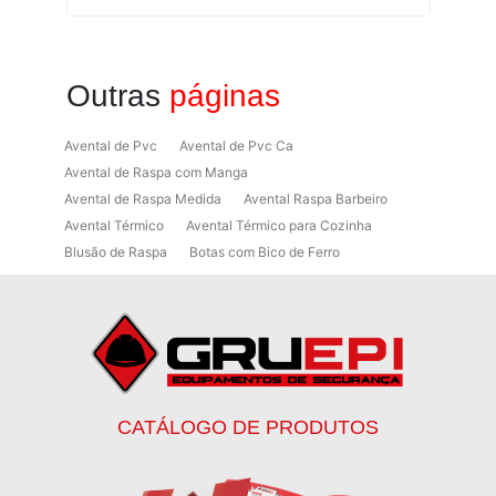
Outras
páginas
Avental de Pvc
Avental de Pvc Ca
Avental de Raspa com Manga
Avental de Raspa Medida
Avental Raspa Barbeiro
Avental Térmico
Avental Térmico para Cozinha
Blusão de Raspa
Botas com Bico de Ferro
Botas de Proteção
Botas de Proteção EPI
Botas EPI
Botina de Segurança para Soldador
Botinas
Botinas Bico de Ferro
Botinas de Segurança
Botinas de Trabalho
Botinas EPI
Botinas Masculinas para Trabalho
Calca Térmica em Nylon Azul
CATÁLOGO DE PRODUTOS
Calçados de Segurança
Calçados de Segurança Epi
Calçados de Segurança para Eletricista
Capacete de Segurança Ca