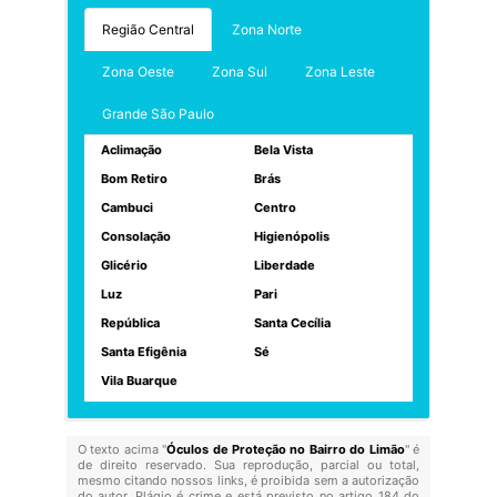
Região Central
Zona Norte
Zona Oeste
Zona Sul
Zona Leste
Grande São Paulo
Aclimação
Bela Vista
Bom Retiro
Brás
Cambuci
Centro
Consolação
Higienópolis
Glicério
Liberdade
Luz
Pari
República
Santa Cecília
Santa Efigênia
Sé
Vila Buarque
O texto acima "
Óculos de Proteção no Bairro do Limão
" é
de direito reservado. Sua reprodução, parcial ou total,
mesmo citando nossos links, é proibida sem a autorização
do autor. Plágio é crime e está previsto no artigo 184 do