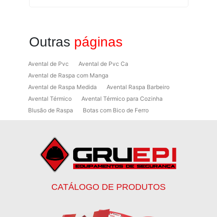
Outras
páginas
Avental de Pvc
Avental de Pvc Ca
Avental de Raspa com Manga
Avental de Raspa Medida
Avental Raspa Barbeiro
Avental Térmico
Avental Térmico para Cozinha
Blusão de Raspa
Botas com Bico de Ferro
Botas de Proteção
Botas de Proteção EPI
Botas EPI
Botina de Segurança para Soldador
Botinas
Botinas Bico de Ferro
Botinas de Segurança
Botinas de Trabalho
Botinas EPI
Botinas Masculinas para Trabalho
Calca Térmica em Nylon Azul
CATÁLOGO DE PRODUTOS
Calçados de Segurança
Calçados de Segurança Epi
Calçados de Segurança para Eletricista
Capacete de Segurança Ca