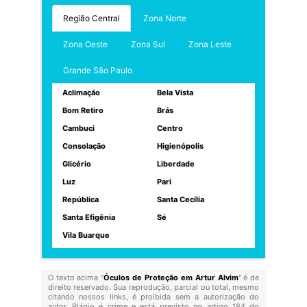
Região Central
Zona Norte
Zona Oeste
Zona Sul
Zona Leste
Grande São Paulo
Aclimação
Bela Vista
Bom Retiro
Brás
Cambuci
Centro
Consolação
Higienópolis
Glicério
Liberdade
Luz
Pari
República
Santa Cecília
Santa Efigênia
Sé
Vila Buarque
O texto acima "
Óculos de Proteção em Artur Alvim
" é de
direito reservado. Sua reprodução, parcial ou total, mesmo
citando nossos links, é proibida sem a autorização do
autor. Plágio é crime e está previsto no artigo 184 do