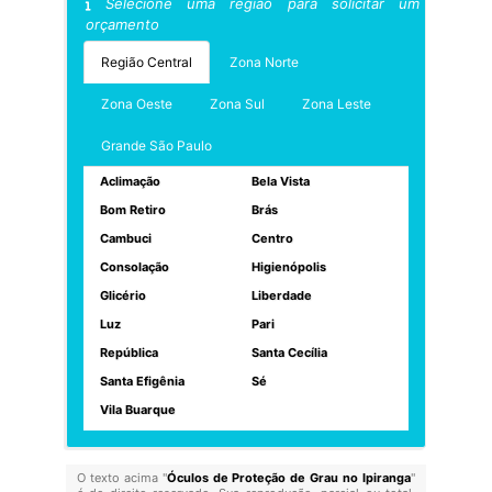
Selecione uma região para solicitar um
orçamento
Região Central
Zona Norte
Zona Oeste
Zona Sul
Zona Leste
Grande São Paulo
Aclimação
Bela Vista
Bom Retiro
Brás
Cambuci
Centro
Consolação
Higienópolis
Glicério
Liberdade
Luz
Pari
República
Santa Cecília
Santa Efigênia
Sé
Vila Buarque
O texto acima "
Óculos de Proteção de Grau no Ipiranga
"