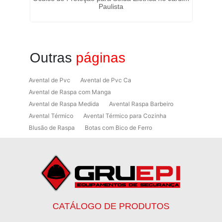
Paulista
Outras
páginas
Avental de Pvc
Avental de Pvc Ca
Avental de Raspa com Manga
Avental de Raspa Medida
Avental Raspa Barbeiro
Avental Térmico
Avental Térmico para Cozinha
Blusão de Raspa
Botas com Bico de Ferro
Botas de Proteção
Botas de Proteção EPI
Botas EPI
Botina de Segurança para Soldador
Botinas
Botinas Bico de Ferro
Botinas de Segurança
Botinas de Trabalho
Botinas EPI
Botinas Masculinas para Trabalho
Calca Térmica em Nylon Azul
CATÁLOGO DE PRODUTOS
Calçados de Segurança
Calçados de Segurança Epi