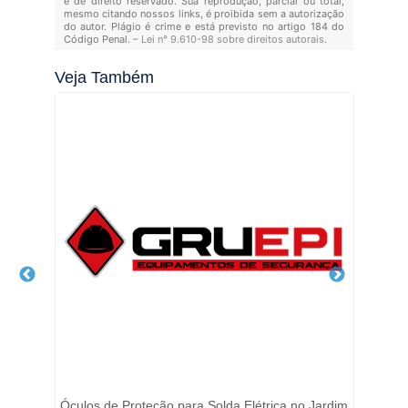
é de direito reservado. Sua reprodução, parcial ou total,
mesmo citando nossos links, é proibida sem a autorização
do autor. Plágio é crime e está previsto no artigo 184 do
Código Penal. –
Lei n° 9.610-98 sobre direitos autorais
.
Veja Também
ro -
Óculos de Proteção para Solda Elétrica no Jardim