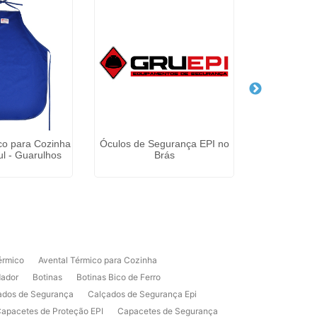
co para Cozinha
Óculos de Segurança EPI no
Desengraxan
l - Guarulhos
Brás
Bairr
érmico
Avental Térmico para Cozinha
dador
Botinas
Botinas Bico de Ferro
ados de Segurança
Calçados de Segurança Epi
apacetes de Proteção EPI
Capacetes de Segurança