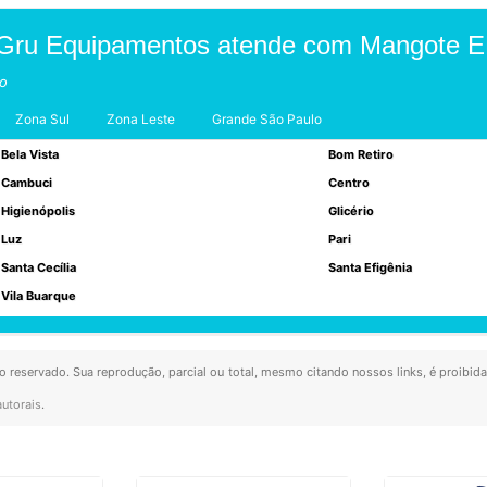
 Gru Equipamentos atende com Mangote E
to
Zona Sul
Zona Leste
Grande São Paulo
Bela Vista
Bom Retiro
Cambuci
Centro
Higienópolis
Glicério
Luz
Pari
Santa Cecília
Santa Efigênia
Vila Buarque
ito reservado. Sua reprodução, parcial ou total, mesmo citando nossos links, é proibida
autorais
.