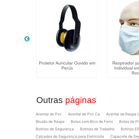
a Cano Curto
Protetor Auricular Ouvido em
Respirador p
pemba
Perús
Individual e
Ro
Outras
páginas
Avental de Pvc
Avental de Pvc Ca
Avental de Raspa
Blusão de Raspa
Botas com Bico de Ferro
Botas de P
Botinas de Segurança
Botinas de Trabalho
Botinas EP
Calçados de Segurança para Eletricista
Capacete de Se