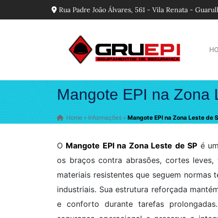
Rua Padre João Álvares, 561 - Vila Renata - Guaru
H
Mangote EPI na Zona 
Home
»
Informações
»
Mangote EPI na Zona Leste de 
O
Mangote EPI na Zona Leste de SP
é um 
os braços contra abrasões, cortes leves, 
materiais resistentes que seguem normas 
industriais. Sua estrutura reforçada manté
e conforto durante tarefas prolongadas