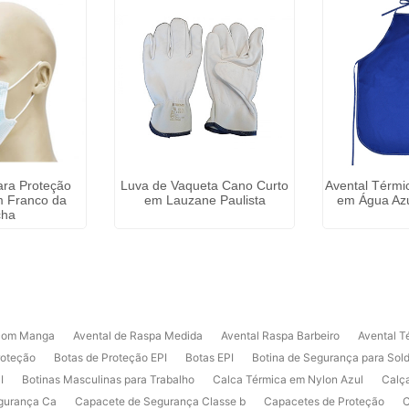
ara Proteção
Luva de Vaqueta Cano Curto
Avental Térmi
m Franco da
em Lauzane Paulista
em Água Azu
cha
 com Manga
Avental de Raspa Medida
Avental Raspa Barbeiro
Avental T
roteção
Botas de Proteção EPI
Botas EPI
Botina de Segurança para Sol
I
Botinas Masculinas para Trabalho
Calca Térmica em Nylon Azul
Calç
gurança Ca
Capacete de Segurança Classe b
Capacetes de Proteção
C