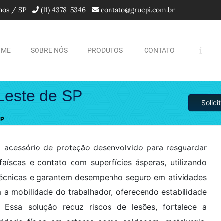
lhos / SP
(11) 4378-5346
contato@gruepi.com.br
OME
SOBRE NÓS
PRODUTOS
CONTATO
Leste de SP
Solic
SP
acessório de proteção desenvolvido para resguardar
faíscas e contato com superfícies ásperas, utilizando
técnicas e garantem desempenho seguro em atividades
m a mobilidade do trabalhador, oferecendo estabilidade
. Essa solução reduz riscos de lesões, fortalece a