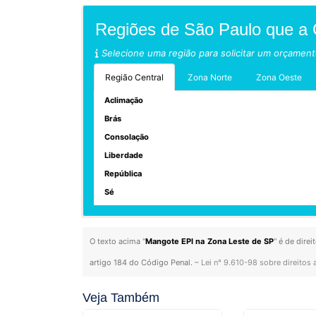
Regiões de São Paulo que a
Selecione uma região para solicitar um orçamen
Região Central
Zona Norte
Zona Oeste
Aclimação
Brás
Consolação
Liberdade
República
Sé
O texto acima "
Mangote EPI na Zona Leste de SP
" é de dire
artigo 184 do Código Penal. –
Lei n° 9.610-98 sobre direitos 
Veja Também