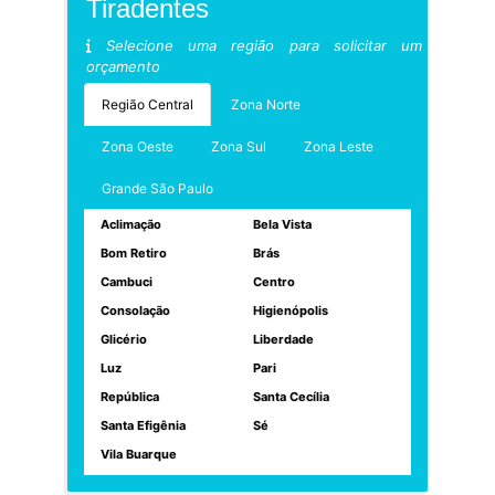
Tiradentes
Selecione uma região para solicitar um
orçamento
Região Central
Zona Norte
Zona Oeste
Zona Sul
Zona Leste
Grande São Paulo
Aclimação
Bela Vista
Bom Retiro
Brás
Cambuci
Centro
Consolação
Higienópolis
Glicério
Liberdade
Luz
Pari
República
Santa Cecília
Santa Efigênia
Sé
Vila Buarque