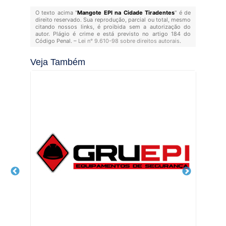
O texto acima "
Mangote EPI na Cidade Tiradentes
" é de
direito reservado. Sua reprodução, parcial ou total, mesmo
citando nossos links, é proibida sem a autorização do
autor. Plágio é crime e está previsto no artigo 184 do
Código Penal. –
Lei n° 9.610-98 sobre direitos autorais
.
Veja Também