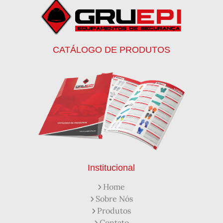
Botinas
Botinas Bico de Ferro
Botinas de Segurança
Botinas de Trabalho
Botinas EPI
Botinas Masculinas para Trabalho
Calca Térmica em Nylon Azul
CATÁLOGO DE PRODUTOS
Calçados de Segurança
Calçados de Segurança Epi
Calçados de Segurança para Eletricista
Capacete de Segurança Ca
Capacete de Segurança Classe b
Capacetes de Proteção
Capacetes de Proteção EPI
Capacetes de Segurança
Capacetes EPI
Capa de Chuva Pvc Amarela C/ Forro e Capuz
Capa de Chuva Pvc Preta C/ Forro e Capuz
Capuz de Brin Azul
Capuz de Lã Marinho
Capuz ou Balaclava
Institucional
Colete em x Laranja com Refletivo Prata
Home
Como Protetor Solar Funciona
Sobre Nós
Creme Protetor da Pele
Creme Protetor para Pele
Produtos
Desengraxante Industrial
Contato
Desengraxante Industrial Biodegradável