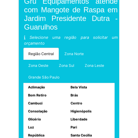
Gru Equipamentos atende
com Mangote de Raspa em
Jardim Presidente Dutra -
Guarulhos
Selecione uma região para solicitar um
orçamento
Região Central
Zona Norte
Zona Oeste
Zona Sul
Zona Leste
Grande São Paulo
Aclimação
Bela Vista
Bom Retiro
Brás
Cambuci
Centro
Consolação
Higienópolis
Glicério
Liberdade
Luz
Pari
República
Santa Cecília