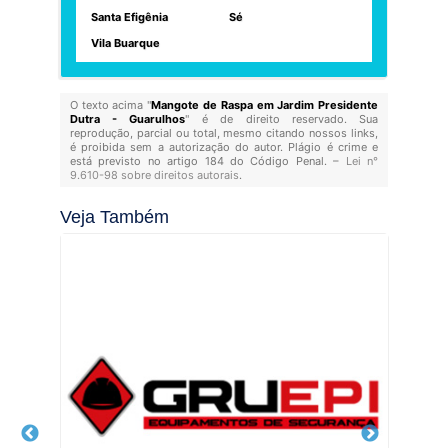
Santa Efigênia
Sé
Vila Buarque
O texto acima "
Mangote de Raspa em Jardim Presidente
Dutra - Guarulhos
" é de direito reservado. Sua
reprodução, parcial ou total, mesmo citando nossos links,
é proibida sem a autorização do autor. Plágio é crime e
está previsto no artigo 184 do Código Penal. –
Lei n°
9.610-98 sobre direitos autorais
.
Veja Também