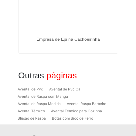
Empresa de Epi na Cachoeirinha
Outras
páginas
Avental de Pvc
Avental de Pvc Ca
Avental de Raspa com Manga
Avental de Raspa Medida
Avental Raspa Barbeiro
Avental Térmico
Avental Térmico para Cozinha
Blusão de Raspa
Botas com Bico de Ferro
Botas de Proteção
Botas de Proteção EPI
Botas EPI
Botina de Segurança para Soldador