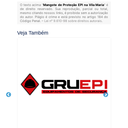
O texto acima "
Mangote de Proteção EPI na Vila Maria
" é
de direito reservado. Sua reprodução, parcial ou total,
mesmo citando nossos links, é proibida sem a autorização
do autor. Plágio é crime e está previsto no artigo 184 do
Código Penal. –
Lei n° 9.610-98 sobre direitos autorais
.
Veja Também