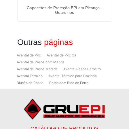
Vila
Capacetes de Proteção EPI em Picanço -
Cr
Guarulhos
Outras
páginas
Avental de Pvc
Avental de Pvc Ca
Avental de Raspa com Manga
Avental de Raspa Medida
Avental Raspa Barbeiro
Avental Térmico
Avental Térmico para Cozinha
Blusão de Raspa
Botas com Bico de Ferro
Botas de Proteção
Botas de Proteção EPI
Botas EPI
Botina de Segurança para Soldador
Botinas
Botinas Bico de Ferro
Botinas de Segurança
Botinas de Trabalho
Botinas EPI
Botinas Masculinas para Trabalho
Calca Térmica em Nylon Azul
CATÁLOGO DE PRODUTOS