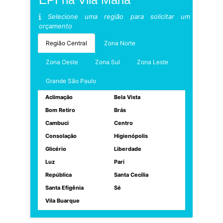
Selecione uma região para solicitar um
orçamento
Região Central
Zona Norte
Zona Oeste
Zona Sul
Zona Leste
Grande São Paulo
Aclimação
Bela Vista
Bom Retiro
Brás
Cambuci
Centro
Consolação
Higienópolis
Glicério
Liberdade
Luz
Pari
República
Santa Cecília
Santa Efigênia
Sé
Vila Buarque