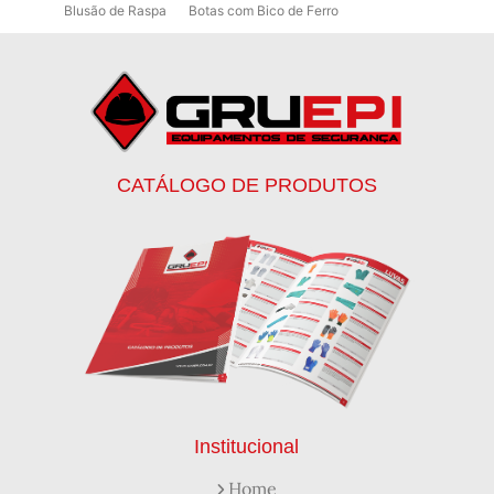
Blusão de Raspa
Botas com Bico de Ferro
Botas de Proteção
Botas de Proteção EPI
Botas EPI
Botina de Segurança para Soldador
Botinas
Botinas Bico de Ferro
Botinas de Segurança
Botinas de Trabalho
Botinas EPI
Botinas Masculinas para Trabalho
Calca Térmica em Nylon Azul
CATÁLOGO DE PRODUTOS
Calçados de Segurança
Calçados de Segurança Epi
Calçados de Segurança para Eletricista
Capacete de Segurança Ca
Capacete de Segurança Classe b
Capacetes de Proteção
Capacetes de Proteção EPI
Capacetes de Segurança
Capacetes EPI
Capa de Chuva Pvc Amarela C/ Forro e Capuz
Capa de Chuva Pvc Preta C/ Forro e Capuz
Capuz de Brin Azul
Capuz de Lã Marinho
Capuz ou Balaclava
Institucional
Colete em x Laranja com Refletivo Prata
Home
Como Protetor Solar Funciona