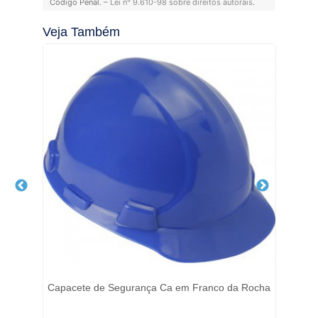
Código Penal. –
Lei n° 9.610-98 sobre direitos autorais
.
Veja Também
Capacete de Segurança Ca em Franco da Rocha
Lu