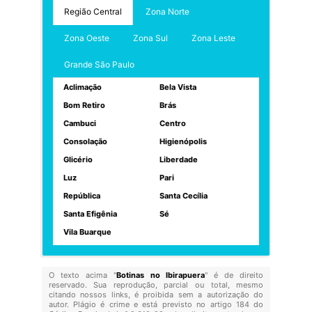
Região Central
Zona Norte
Zona Oeste
Zona Sul
Zona Leste
Grande São Paulo
Aclimação
Bela Vista
Bom Retiro
Brás
Cambuci
Centro
Consolação
Higienópolis
Glicério
Liberdade
Luz
Pari
República
Santa Cecília
Santa Efigênia
Sé
Vila Buarque
O texto acima "
Botinas no Ibirapuera
" é de direito
reservado. Sua reprodução, parcial ou total, mesmo
citando nossos links, é proibida sem a autorização do
autor. Plágio é crime e está previsto no artigo 184 do