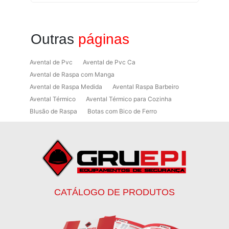
Outras
páginas
Avental de Pvc
Avental de Pvc Ca
Avental de Raspa com Manga
Avental de Raspa Medida
Avental Raspa Barbeiro
Avental Térmico
Avental Térmico para Cozinha
Blusão de Raspa
Botas com Bico de Ferro
Botas de Proteção
Botas de Proteção EPI
Botas EPI
Botina de Segurança para Soldador
Botinas
Botinas Bico de Ferro
Botinas de Segurança
Botinas de Trabalho
Botinas EPI
Botinas Masculinas para Trabalho
Calca Térmica em Nylon Azul
CATÁLOGO DE PRODUTOS
Calçados de Segurança
Calçados de Segurança Epi
Calçados de Segurança para Eletricista
Capacete de Segurança Ca