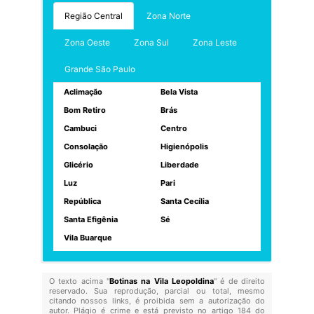
Região Central
Zona Norte
Zona Oeste
Zona Sul
Zona Leste
Grande São Paulo
Aclimação
Bela Vista
Bom Retiro
Brás
Cambuci
Centro
Consolação
Higienópolis
Glicério
Liberdade
Luz
Pari
República
Santa Cecília
Santa Efigênia
Sé
Vila Buarque
O texto acima "
Botinas na Vila Leopoldina
" é de direito
reservado. Sua reprodução, parcial ou total, mesmo
citando nossos links, é proibida sem a autorização do
autor. Plágio é crime e está previsto no artigo 184 do