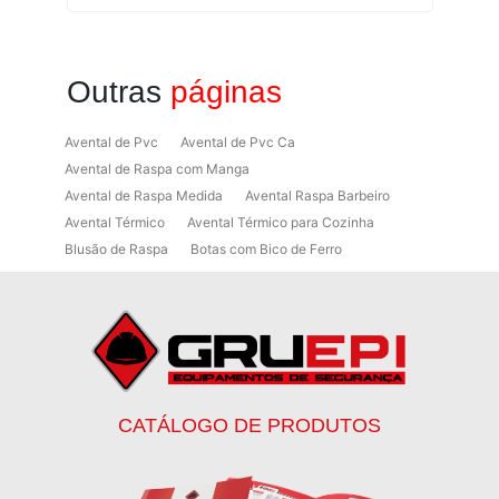
Outras
páginas
Avental de Pvc
Avental de Pvc Ca
Avental de Raspa com Manga
Avental de Raspa Medida
Avental Raspa Barbeiro
Avental Térmico
Avental Térmico para Cozinha
Blusão de Raspa
Botas com Bico de Ferro
Botas de Proteção
Botas de Proteção EPI
Botas EPI
Botina de Segurança para Soldador
Botinas
Botinas Bico de Ferro
Botinas de Segurança
Botinas de Trabalho
Botinas EPI
Botinas Masculinas para Trabalho
Calca Térmica em Nylon Azul
CATÁLOGO DE PRODUTOS
Calçados de Segurança
Calçados de Segurança Epi
Calçados de Segurança para Eletricista
Capacete de Segurança Ca