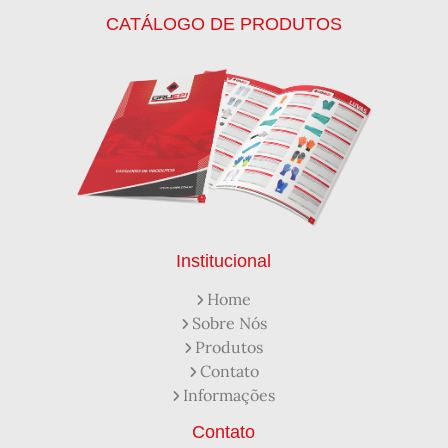
Calca Térmica em Nylon Azul
CATÁLOGO DE PRODUTOS
Calçados de Segurança
Calçados de Segurança Epi
Calçados de Segurança para Eletricista
Capacete de Segurança Ca
Capacete de Segurança Classe b
Capacetes de Proteção
Capacetes de Proteção EPI
Capacetes de Segurança
Capacetes EPI
Capa de Chuva Pvc Amarela C/ Forro e Capuz
Capa de Chuva Pvc Preta C/ Forro e Capuz
Capuz de Brin Azul
Capuz de Lã Marinho
Capuz ou Balaclava
Institucional
Colete em x Laranja com Refletivo Prata
Home
Como Protetor Solar Funciona
Sobre Nós
Creme Protetor da Pele
Creme Protetor para Pele
Produtos
Desengraxante Industrial
Contato
Desengraxante Industrial Biodegradável
Informações
Desengraxante o Que é
Desengraxante para Que Serve
Distribuidora de EPI
Contato
Distribuidora de Equipamentos de Segurança