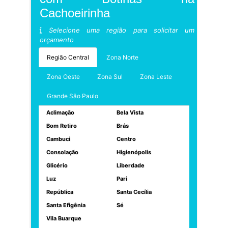
Cachoeirinha
Selecione uma região para solicitar um
orçamento
Região Central
Zona Norte
Zona Oeste
Zona Sul
Zona Leste
Grande São Paulo
Aclimação
Bela Vista
Bom Retiro
Brás
Cambuci
Centro
Consolação
Higienópolis
Glicério
Liberdade
Luz
Pari
República
Santa Cecília
Santa Efigênia
Sé
Vila Buarque