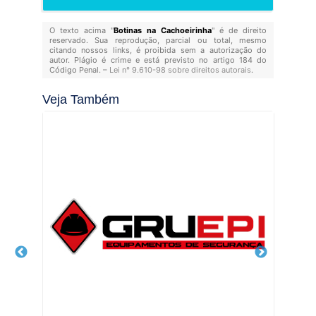
O texto acima "
Botinas na Cachoeirinha
" é de direito
reservado. Sua reprodução, parcial ou total, mesmo
citando nossos links, é proibida sem a autorização do
autor. Plágio é crime e está previsto no artigo 184 do
Código Penal. –
Lei n° 9.610-98 sobre direitos autorais
.
Veja Também