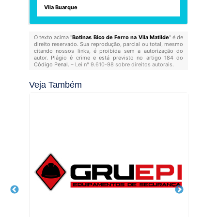
Vila Buarque
O texto acima "
Botinas Bico de Ferro na Vila Matilde
" é de
direito reservado. Sua reprodução, parcial ou total, mesmo
citando nossos links, é proibida sem a autorização do
autor. Plágio é crime e está previsto no artigo 184 do
Código Penal. –
Lei n° 9.610-98 sobre direitos autorais
.
Veja Também