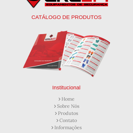
Botinas EPI
Botinas Masculinas para Trabalho
Calca Térmica em Nylon Azul
CATÁLOGO DE PRODUTOS
Calçados de Segurança
Calçados de Segurança Epi
Calçados de Segurança para Eletricista
Capacete de Segurança Ca
Capacete de Segurança Classe b
Capacetes de Proteção
Capacetes de Proteção EPI
Capacetes de Segurança
Capacetes EPI
Capa de Chuva Pvc Amarela C/ Forro e Capuz
Capa de Chuva Pvc Preta C/ Forro e Capuz
Capuz de Brin Azul
Capuz de Lã Marinho
Capuz ou Balaclava
Institucional
Colete em x Laranja com Refletivo Prata
Home
Como Protetor Solar Funciona
Sobre Nós
Creme Protetor da Pele
Creme Protetor para Pele
Produtos
Desengraxante Industrial
Contato
Desengraxante Industrial Biodegradável
Informações
Desengraxante o Que é