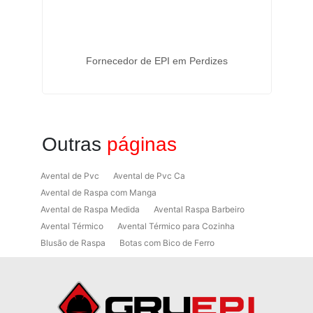
iros
Fornecedor de EPI em Perdizes
Outras
páginas
Avental de Pvc
Avental de Pvc Ca
Avental de Raspa com Manga
Avental de Raspa Medida
Avental Raspa Barbeiro
Avental Térmico
Avental Térmico para Cozinha
Blusão de Raspa
Botas com Bico de Ferro
Botas de Proteção
Botas de Proteção EPI
Botas EPI
Botina de Segurança para Soldador
Botinas
Botinas Bico de Ferro
Botinas de Segurança
Botinas de Trabalho