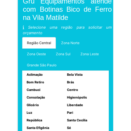
Gru Equipamentos atende
com Botinas Bico de Ferro
na Vila Matilde
Selecione uma região para solicitar um
orçamento
Região Central
Zona Norte
Zona Oeste
Zona Sul
Zona Leste
Grande São Paulo
Aclimação
Bela Vista
Bom Retiro
Brás
Cambuci
Centro
Consolação
Higienópolis
Glicério
Liberdade
Luz
Pari
República
Santa Cecília
Santa Efigênia
Sé