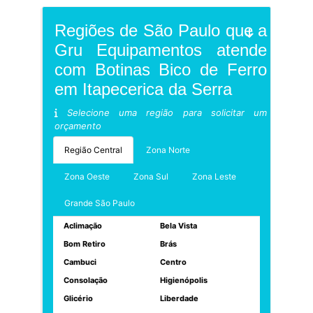
Regiões de São Paulo que a
Gru Equipamentos atende
com Botinas Bico de Ferro
em Itapecerica da Serra
Selecione uma região para solicitar um
orçamento
Região Central
Zona Norte
Zona Oeste
Zona Sul
Zona Leste
Grande São Paulo
Aclimação
Bela Vista
Bom Retiro
Brás
Cambuci
Centro
Consolação
Higienópolis
Glicério
Liberdade