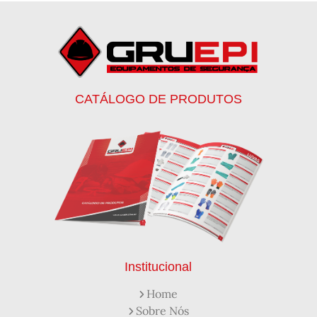
Botas de Proteção
Botas de Proteção EPI
Botas EPI
Botina de Segurança para Soldador
Botinas
Botinas Bico de Ferro
Botinas de Segurança
Botinas de Trabalho
Botinas EPI
Botinas Masculinas para Trabalho
Calca Térmica em Nylon Azul
CATÁLOGO DE PRODUTOS
Calçados de Segurança
Calçados de Segurança Epi
Calçados de Segurança para Eletricista
Capacete de Segurança Ca
Capacete de Segurança Classe b
Capacetes de Proteção
Capacetes de Proteção EPI
Capacetes de Segurança
Capacetes EPI
Capa de Chuva Pvc Amarela C/ Forro e Capuz
Capa de Chuva Pvc Preta C/ Forro e Capuz
Capuz de Brin Azul
Capuz de Lã Marinho
Capuz ou Balaclava
Institucional
Colete em x Laranja com Refletivo Prata
Home
Como Protetor Solar Funciona
Sobre Nós
Creme Protetor da Pele
Creme Protetor para Pele