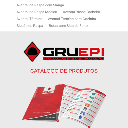
Avental de Raspa com Manga
Avental de Raspa Medida
Avental Raspa Barbeiro
Avental Térmico
Avental Térmico para Cozinha
Blusão de Raspa
Botas com Bico de Ferro
Botas de Proteção
Botas de Proteção EPI
Botas EPI
Botina de Segurança para Soldador
Botinas
Botinas Bico de Ferro
Botinas de Segurança
Botinas de Trabalho
Botinas EPI
Botinas Masculinas para Trabalho
Calca Térmica em Nylon Azul
CATÁLOGO DE PRODUTOS
Calçados de Segurança
Calçados de Segurança Epi
Calçados de Segurança para Eletricista
Capacete de Segurança Ca
Capacete de Segurança Classe b
Capacetes de Proteção
Capacetes de Proteção EPI
Capacetes de Segurança
Capacetes EPI
Capa de Chuva Pvc Amarela C/ Forro e Capuz
Capa de Chuva Pvc Preta C/ Forro e Capuz