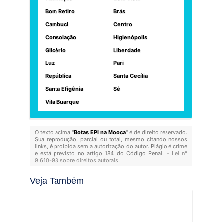
Bom Retiro
Brás
Cambuci
Centro
Consolação
Higienópolis
Glicério
Liberdade
Luz
Pari
República
Santa Cecília
Santa Efigênia
Sé
Vila Buarque
O texto acima "
Botas EPI na Mooca
" é de direito reservado.
Sua reprodução, parcial ou total, mesmo citando nossos
links, é proibida sem a autorização do autor. Plágio é crime
e está previsto no artigo 184 do Código Penal. –
Lei n°
9.610-98 sobre direitos autorais
.
Veja Também