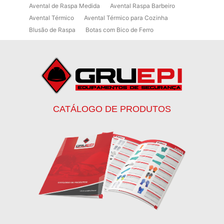
Avental de Raspa Medida
Avental Raspa Barbeiro
Avental Térmico
Avental Térmico para Cozinha
Blusão de Raspa
Botas com Bico de Ferro
Botas de Proteção
Botas de Proteção EPI
Botas EPI
Botina de Segurança para Soldador
Botinas
Botinas Bico de Ferro
Botinas de Segurança
Botinas de Trabalho
Botinas EPI
Botinas Masculinas para Trabalho
Calca Térmica em Nylon Azul
CATÁLOGO DE PRODUTOS
Calçados de Segurança
Calçados de Segurança Epi
Calçados de Segurança para Eletricista
Capacete de Segurança Ca
Capacete de Segurança Classe b
Capacetes de Proteção
Capacetes de Proteção EPI
Capacetes de Segurança
Capacetes EPI
Capa de Chuva Pvc Amarela C/ Forro e Capuz
Capa de Chuva Pvc Preta C/ Forro e Capuz
Capuz de Brin Azul
Capuz de Lã Marinho
Capuz ou Balaclava