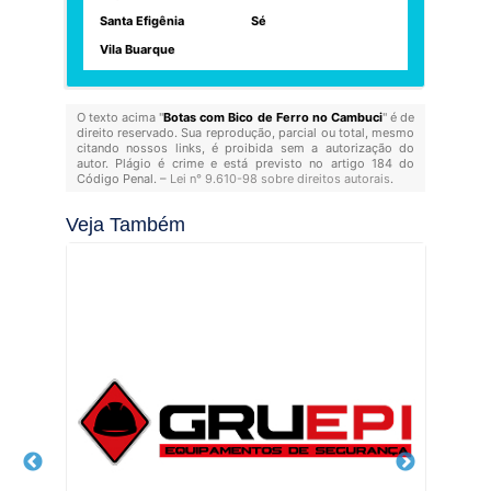
Santa Efigênia
Sé
Vila Buarque
O texto acima "
Botas com Bico de Ferro no Cambuci
" é de
direito reservado. Sua reprodução, parcial ou total, mesmo
citando nossos links, é proibida sem a autorização do
autor. Plágio é crime e está previsto no artigo 184 do
Código Penal. –
Lei n° 9.610-98 sobre direitos autorais
.
Veja Também