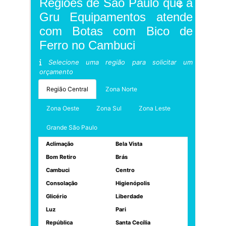
Regiões de São Paulo que a
Gru Equipamentos atende
com Botas com Bico de
Ferro no Cambuci
Selecione uma região para solicitar um
orçamento
Região Central
Zona Norte
Zona Oeste
Zona Sul
Zona Leste
Grande São Paulo
Aclimação
Bela Vista
Bom Retiro
Brás
Cambuci
Centro
Consolação
Higienópolis
Glicério
Liberdade
Luz
Pari
República
Santa Cecília