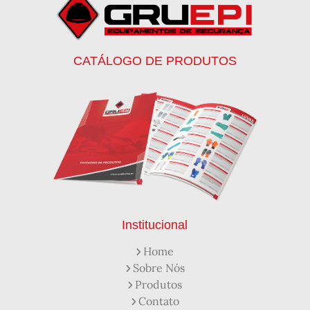
Botinas
Botinas Bico de Ferro
Botinas de Segurança
Botinas de Trabalho
Botinas EPI
Botinas Masculinas para Trabalho
Calca Térmica em Nylon Azul
CATÁLOGO DE PRODUTOS
Calçados de Segurança
Calçados de Segurança Epi
Calçados de Segurança para Eletricista
Capacete de Segurança Ca
Capacete de Segurança Classe b
Capacetes de Proteção
Capacetes de Proteção EPI
Capacetes de Segurança
Capacetes EPI
Capa de Chuva Pvc Amarela C/ Forro e Capuz
Capa de Chuva Pvc Preta C/ Forro e Capuz
Capuz de Brin Azul
Capuz de Lã Marinho
Capuz ou Balaclava
Institucional
Colete em x Laranja com Refletivo Prata
Home
Como Protetor Solar Funciona
Sobre Nós
Creme Protetor da Pele
Creme Protetor para Pele
Produtos
Desengraxante Industrial
Contato
Desengraxante Industrial Biodegradável