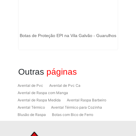
es
Botas de Proteção EPI na Vila Galvão - Guarulhos
o
Outras
páginas
Avental de Pvc
Avental de Pvc Ca
Avental de Raspa com Manga
Avental de Raspa Medida
Avental Raspa Barbeiro
Avental Térmico
Avental Térmico para Cozinha
Blusão de Raspa
Botas com Bico de Ferro
Botas de Proteção
Botas de Proteção EPI
Botas EPI
Botina de Segurança para Soldador