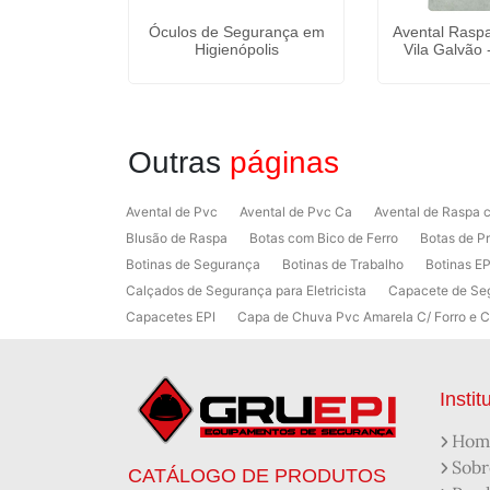
teção para
Óculos de Segurança em
Avental Raspa
ão Roque -
Higienópolis
Vila Galvão 
hos
Outras
páginas
Avental de Pvc
Avental de Pvc Ca
Avental de Raspa
Blusão de Raspa
Botas com Bico de Ferro
Botas de P
Botinas de Segurança
Botinas de Trabalho
Botinas EP
Calçados de Segurança para Eletricista
Capacete de Se
Capacetes EPI
Capa de Chuva Pvc Amarela C/ Forro e 
Colete em x Laranja com Refletivo Prata
Como Protetor 
Desengraxante Industrial Biodegradável
Desengraxante 
Distribuidor de Luva de Proteção
Empresa de Epi
EPI
Instit
Fabricante de Equipamentos de Segurança
Fabricantes
Hom
Luva de Proteção Individual
Luva de Raspa Cano Curto
Sobr
CATÁLOGO DE PRODUTOS
Luva em Látex Nitrilico
Luva Equipamento de Proteção In