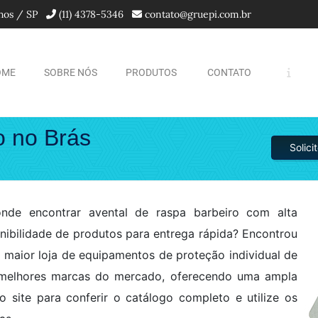
lhos / SP
(11) 4378-5346
contato@gruepi.com.br
OME
SOBRE NÓS
PRODUTOS
CONTATO
o no Brás
Solic
de encontrar avental de raspa barbeiro com alta
onibilidade de produtos para entrega rápida? Encontrou
a maior loja de equipamentos de proteção individual de
 melhores marcas do mercado, oferecendo uma ampla
site para conferir o catálogo completo e utilize os