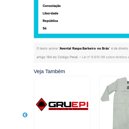
Consolação
Liberdade
República
Sé
O texto acima "
Avental Raspa Barbeiro no Brás
" é de direit
artigo 184 do Código Penal. –
Lei n° 9.610-98 sobre direitos 
Veja Também