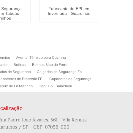
e Segurança
Fabricante de EPI em
Respirador
 em Taboão -
Invernada - Guarulhos
Individua
rulhos
érmico
Avental Térmico para Cozinha
dador
Botinas
Botinas Bico de Ferro
ados de Segurança
Calçados de Segurança Epi
apacetes de Proteção EPI
Capacetes de Segurança
apuz de Lã Marinho
Capuz ou Balaclava
raxante Industrial
ora de Equipamentos de Segurança
gurança
Fabricante de EPI
calização
tacado
Luva Cirúrgica Estéril
Rua Padre João Álvares, 561 - Vila Renata -
ta
Luva de Vaqueta para Eletricista
arulhos / SP - CEP: 07056-000
I
Mangote de Raspa
Mangote EPI