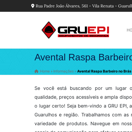
Rua Padre João Álvares, 561 - Vila Renata - Guaru
H
Avental Raspa Barbeir
Home
»
Informações
»
Avental Raspa Barbeiro no Brás
Se você está buscando por um lugar on
qualidade, preços acessíveis e ampla disp
o lugar certo! Seja bem-vindo a GRU EPI, 
Guarulhos e região. Trabalhamos com as
variedade de produtos. Navegue em nosso 