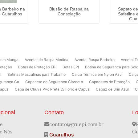
 Barbeiro na
Blusão de Raspa na
Sapato d
- Guarulhos
Consolação
Safetline
Gua
 com Manga
Avental de Raspa Medida
Avental Raspa Barbeiro
Avental T
roteção
Botas de Proteção EPI
Botas EPI
Botina de Segurança para Sol
I
Botinas Masculinas para Trabalho
Calca Térmica em Nylon Azul
Calç
gurança Ca
Capacete de Segurança Classe b
Capacetes de Proteção
C
Capuz
Capa de Chuva Pvc Preta C/ Forro e Capuz
Capuz de Brin Azul
C
Solar Funciona
Creme Protetor da Pele
Creme Protetor para Pele
Deseng
o Que é
Desengraxante para Que Serve
Distribuidora de EPI
Distribuid
 Mangote de Raspa
EPI Óculos de Proteção
Fabricante de Capacete de Se
ucional
Contato
Lo
 de Óculos de Segurança com Grau
Fornecedor de EPI
Fornecedor de EPI A
e
contato@gruepi.com.br
Luva de Vaqueta Ca
Luva de Vaqueta Cano Curto
Luva de Vaqueta Mis
e Nós
Gu
dividual
Luva Tricotada
Mangote de Proteção
Mangote de Proteção EP
Guarulhos