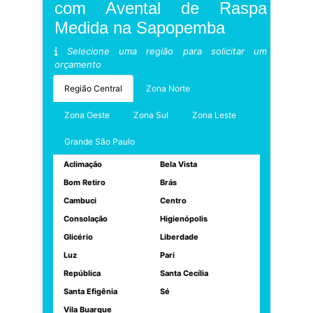
com Avental de Raspa
Medida na Sapopemba
Selecione uma região para solicitar um
orçamento
Região Central
Zona Norte
Zona Oeste
Zona Sul
Zona Leste
Grande São Paulo
Aclimação
Bela Vista
Bom Retiro
Brás
Cambuci
Centro
Consolação
Higienópolis
Glicério
Liberdade
Luz
Pari
República
Santa Cecília
Santa Efigênia
Sé
Vila Buarque