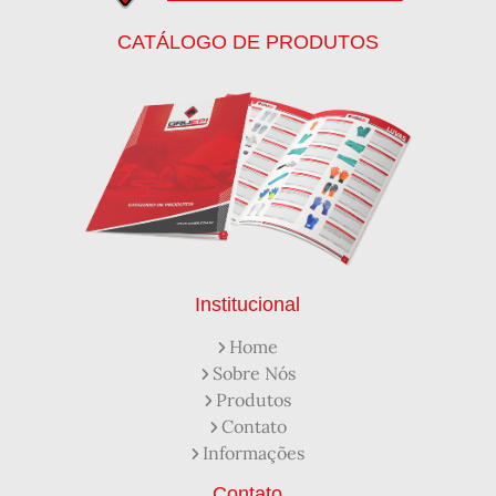
Calca Térmica em Nylon Azul
CATÁLOGO DE PRODUTOS
Calçados de Segurança
Calçados de Segurança Epi
Calçados de Segurança para Eletricista
Capacete de Segurança Ca
Capacete de Segurança Classe b
Capacetes de Proteção
Capacetes de Proteção EPI
Capacetes de Segurança
Capacetes EPI
Capa de Chuva Pvc Amarela C/ Forro e Capuz
Capa de Chuva Pvc Preta C/ Forro e Capuz
Capuz de Brin Azul
Capuz de Lã Marinho
Capuz ou Balaclava
Institucional
Colete em x Laranja com Refletivo Prata
Home
Como Protetor Solar Funciona
Sobre Nós
Creme Protetor da Pele
Creme Protetor para Pele
Produtos
Desengraxante Industrial
Contato
Desengraxante Industrial Biodegradável
Informações
Desengraxante o Que é
Desengraxante para Que Serve
Distribuidora de EPI
Contato