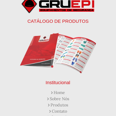
Botinas de Segurança
Botinas de Trabalho
Botinas EPI
Botinas Masculinas para Trabalho
Calca Térmica em Nylon Azul
CATÁLOGO DE PRODUTOS
Calçados de Segurança
Calçados de Segurança Epi
Calçados de Segurança para Eletricista
Capacete de Segurança Ca
Capacete de Segurança Classe b
Capacetes de Proteção
Capacetes de Proteção EPI
Capacetes de Segurança
Capacetes EPI
Capa de Chuva Pvc Amarela C/ Forro e Capuz
Capa de Chuva Pvc Preta C/ Forro e Capuz
Capuz de Brin Azul
Capuz de Lã Marinho
Capuz ou Balaclava
Institucional
Colete em x Laranja com Refletivo Prata
Home
Como Protetor Solar Funciona
Sobre Nós
Creme Protetor da Pele
Creme Protetor para Pele
Produtos
Desengraxante Industrial
Contato
Desengraxante Industrial Biodegradável