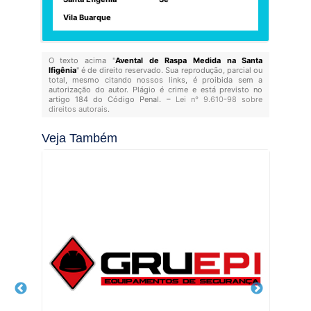
Vila Buarque
O texto acima "
Avental de Raspa Medida na Santa
Ifigênia
" é de direito reservado. Sua reprodução, parcial ou
total, mesmo citando nossos links, é proibida sem a
autorização do autor. Plágio é crime e está previsto no
artigo 184 do Código Penal. –
Lei n° 9.610-98 sobre
direitos autorais
.
Veja Também