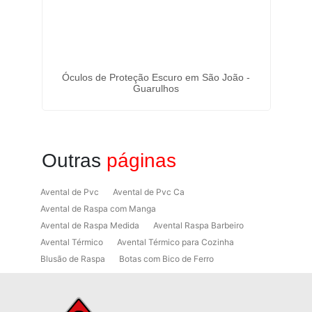
Óculos de Proteção Escuro em São João -
Ócu
Guarulhos
Outras
páginas
Avental de Pvc
Avental de Pvc Ca
Avental de Raspa com Manga
Avental de Raspa Medida
Avental Raspa Barbeiro
Avental Térmico
Avental Térmico para Cozinha
Blusão de Raspa
Botas com Bico de Ferro
Botas de Proteção
Botas de Proteção EPI
Botas EPI
Botina de Segurança para Soldador
Botinas
Botinas Bico de Ferro