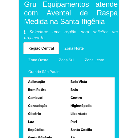
Gru Equipamentos atende
com Avental de Raspa
Medida na Santa Ifigênia
Selecione uma região para solicitar um
orçamento
Região Central
Zona Norte
Zona Oeste
Zona Sul
Zona Leste
Grande São Paulo
Aclimação
Bela Vista
Bom Retiro
Brás
Cambuci
Centro
Consolação
Higienópolis
Glicério
Liberdade
Luz
Pari
República
Santa Cecília
Santa Efigênia
Sé