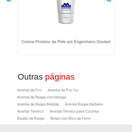
s -
Creme Protetor da Pele em Engenheiro Goulart
T
Outras
páginas
Avental de Pvc
Avental de Pvc Ca
Avental de Raspa com Manga
Avental de Raspa Medida
Avental Raspa Barbeiro
Avental Térmico
Avental Térmico para Cozinha
Blusão de Raspa
Botas com Bico de Ferro
Botas de Proteção
Botas de Proteção EPI