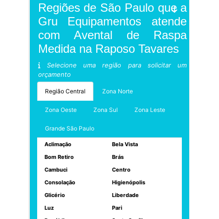
Regiões de São Paulo que a
Gru Equipamentos atende
com Avental de Raspa
Medida na Raposo Tavares
Selecione uma região para solicitar um
orçamento
Região Central
Zona Norte
Zona Oeste
Zona Sul
Zona Leste
Grande São Paulo
Aclimação
Bela Vista
Bom Retiro
Brás
Cambuci
Centro
Consolação
Higienópolis
Glicério
Liberdade
Luz
Pari