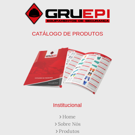
Botas EPI
Botina de Segurança para Soldador
Botinas
Botinas Bico de Ferro
Botinas de Segurança
Botinas de Trabalho
Botinas EPI
Botinas Masculinas para Trabalho
Calca Térmica em Nylon Azul
CATÁLOGO DE PRODUTOS
Calçados de Segurança
Calçados de Segurança Epi
Calçados de Segurança para Eletricista
Capacete de Segurança Ca
Capacete de Segurança Classe b
Capacetes de Proteção
Capacetes de Proteção EPI
Capacetes de Segurança
Capacetes EPI
Capa de Chuva Pvc Amarela C/ Forro e Capuz
Capa de Chuva Pvc Preta C/ Forro e Capuz
Capuz de Brin Azul
Capuz de Lã Marinho
Capuz ou Balaclava
Institucional
Colete em x Laranja com Refletivo Prata
Home
Como Protetor Solar Funciona
Sobre Nós
Creme Protetor da Pele
Creme Protetor para Pele
Produtos
Desengraxante Industrial