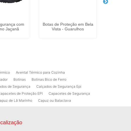
egurança com
Botas de Proteção em Bela
Óculos de 
 no Jaçanã
Vista - Guarulhos
Trabalho
érmico
Avental Térmico para Cozinha
dador
Botinas
Botinas Bico de Ferro
ados de Segurança
Calçados de Segurança Epi
apacetes de Proteção EPI
Capacetes de Segurança
apuz de Lã Marinho
Capuz ou Balaclava
raxante Industrial
ora de Equipamentos de Segurança
gurança
Fabricante de EPI
calização
tacado
Luva Cirúrgica Estéril