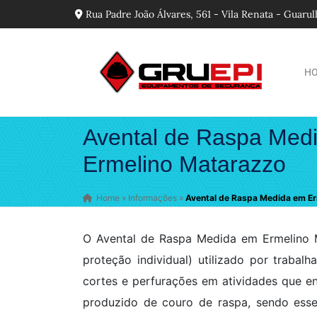
Rua Padre João Álvares, 561 - Vila Renata - Guaru
H
Avental de Raspa Med
Ermelino Matarazzo
Home
»
Informações
»
Avental de Raspa Medida em E
O Avental de Raspa Medida em Ermelino 
proteção individual) utilizado por trabal
cortes e perfurações em atividades que en
produzido de couro de raspa, sendo ess