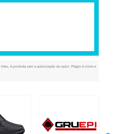
links, é proibida sem a autorização do autor. Plágio é crime e