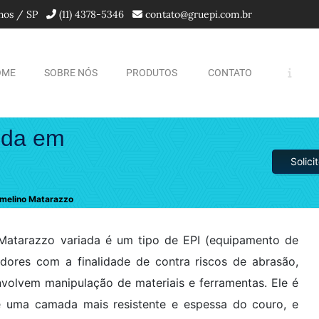
lhos / SP
(11) 4378-5346
contato@gruepi.com.br
OME
SOBRE NÓS
PRODUTOS
CONTATO
ida em
Solic
rmelino Matarazzo
Matarazzo variada é um tipo de EPI (equipamento de
hadores com a finalidade de contra riscos de abrasão,
volvem manipulação de materiais e ferramentas. Ele é
e uma camada mais resistente e espessa do couro, e