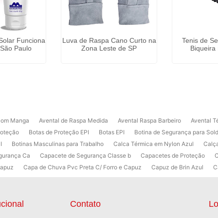
Solar Funciona
Luva de Raspa Cano Curto na
Tenis de S
São Paulo
Zona Leste de SP
Biqueira
 com Manga
Avental de Raspa Medida
Avental Raspa Barbeiro
Avental T
roteção
Botas de Proteção EPI
Botas EPI
Botina de Segurança para Sol
I
Botinas Masculinas para Trabalho
Calca Térmica em Nylon Azul
Calç
gurança Ca
Capacete de Segurança Classe b
Capacetes de Proteção
C
Capuz
Capa de Chuva Pvc Preta C/ Forro e Capuz
Capuz de Brin Azul
C
Solar Funciona
Creme Protetor da Pele
Creme Protetor para Pele
Deseng
o Que é
Desengraxante para Que Serve
Distribuidora de EPI
Distribuid
 Mangote de Raspa
EPI Óculos de Proteção
Fabricante de Capacete de Se
ucional
Contato
Lo
 de Óculos de Segurança com Grau
Fornecedor de EPI
Fornecedor de EPI A