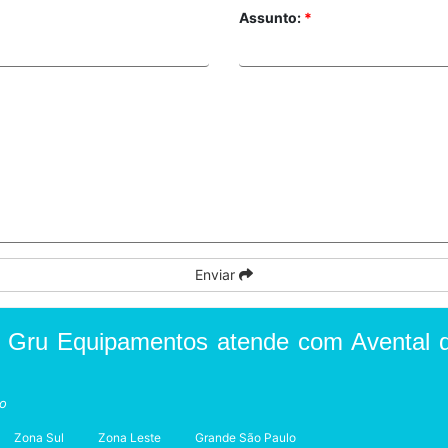
Assunto:
*
Enviar
a Gru Equipamentos atende com Avental 
to
Zona Sul
Zona Leste
Grande São Paulo