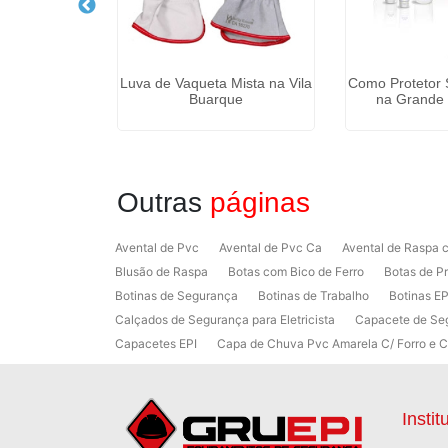
de Luva de
Luva de Vaqueta Mista na Vila
Como Protetor 
o Jaçanã
Buarque
na Grande 
Outras
páginas
Avental de Pvc
Avental de Pvc Ca
Avental de Raspa
Blusão de Raspa
Botas com Bico de Ferro
Botas de P
Botinas de Segurança
Botinas de Trabalho
Botinas EP
Calçados de Segurança para Eletricista
Capacete de Se
Capacetes EPI
Capa de Chuva Pvc Amarela C/ Forro e 
Colete em x Laranja com Refletivo Prata
Como Protetor 
Desengraxante Industrial Biodegradável
Desengraxante 
Distribuidor de Luva de Proteção
Empresa de Epi
EPI
Instit
Fabricante de Equipamentos de Segurança
Fabricantes