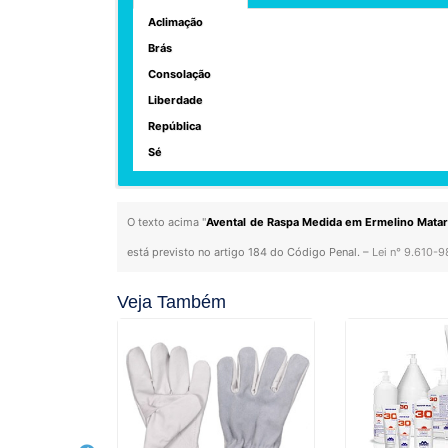
Aclimação
Brás
Consolação
Liberdade
República
Sé
O texto acima "
Avental de Raspa Medida em Ermelino Mata
está previsto no artigo 184 do Código Penal. –
Lei n° 9.610-9
Veja Também