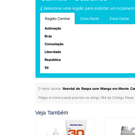
Selecione uma região para solicitar um orçamen
Região Central
Zona Norte
Zona Oeste
Aclimação
Brás
Consolação
Liberdade
República
Sé
O texto acima "
Avental de Raspa com Manga em Monte Ca
Plágio é crime e está previsto no artigo 184 do Código Penal.
Veja Também