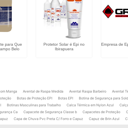
te para Que
Protetor Solar é Epi no
Empresa de Ep
ampo Belo
Ibirapuera
 com Manga
Avental de Raspa Medida
Avental Raspa Barbeiro
Avental T
roteção
Botas de Proteção EPI
Botas EPI
Botina de Segurança para Sol
I
Botinas Masculinas para Trabalho
Calca Térmica em Nylon Azul
Calç
gurança Ca
Capacete de Segurança Classe b
Capacetes de Proteção
C
Capuz
Capa de Chuva Pvc Preta C/ Forro e Capuz
Capuz de Brin Azul
C
Solar Funciona
Creme Protetor da Pele
Creme Protetor para Pele
Deseng