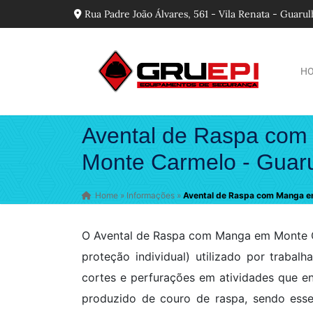
Rua Padre João Álvares, 561 - Vila Renata - Guaru
H
Avental de Raspa co
Monte Carmelo - Guar
Home
»
Informações
»
Avental de Raspa com Manga e
O Avental de Raspa com Manga em Monte C
proteção individual) utilizado por trabal
cortes e perfurações em atividades que en
produzido de couro de raspa, sendo ess