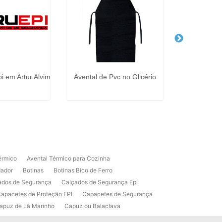
i em Artur Alvim
Avental de Pvc no Glicério
Óculos de S
Ip
érmico
Avental Térmico para Cozinha
dador
Botinas
Botinas Bico de Ferro
ados de Segurança
Calçados de Segurança Epi
apacetes de Proteção EPI
Capacetes de Segurança
apuz de Lã Marinho
Capuz ou Balaclava
raxante Industrial