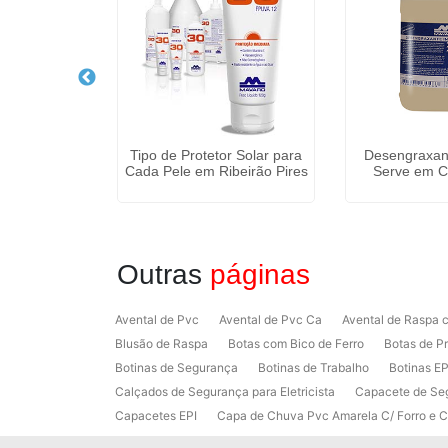
ão Individual
Tipo de Protetor Solar para
Desengraxan
blica
Cada Pele em Ribeirão Pires
Serve em C
Outras
páginas
Avental de Pvc
Avental de Pvc Ca
Avental de Raspa
Blusão de Raspa
Botas com Bico de Ferro
Botas de P
Botinas de Segurança
Botinas de Trabalho
Botinas EP
Calçados de Segurança para Eletricista
Capacete de Se
Capacetes EPI
Capa de Chuva Pvc Amarela C/ Forro e 
Colete em x Laranja com Refletivo Prata
Como Protetor 