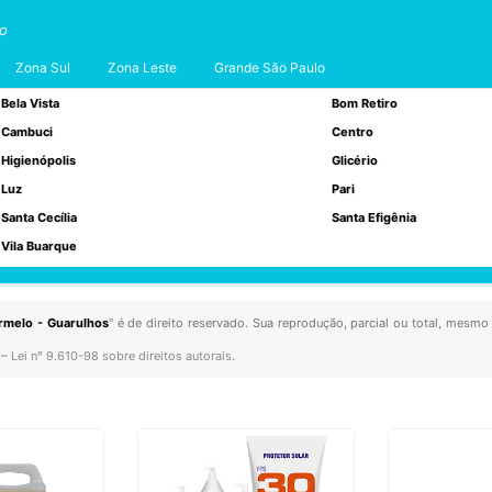
to
Zona Sul
Zona Leste
Grande São Paulo
Bela Vista
Bom Retiro
Cambuci
Centro
Higienópolis
Glicério
Luz
Pari
Santa Cecília
Santa Efigênia
Vila Buarque
rmelo - Guarulhos
" é de direito reservado. Sua reprodução, parcial ou total, mesmo
 –
Lei n° 9.610-98 sobre direitos autorais
.