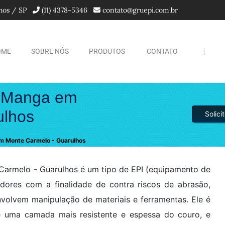
lhos / SP
(11) 4378-5346
contato@gruepi.com.br
OME
SOBRE NÓS
PRODUTOS
CONTATO
m Manga em
ulhos
Solic
m Monte Carmelo - Guarulhos
armelo - Guarulhos é um tipo de EPI (equipamento de
hadores com a finalidade de contra riscos de abrasão,
volvem manipulação de materiais e ferramentas. Ele é
e uma camada mais resistente e espessa do couro, e