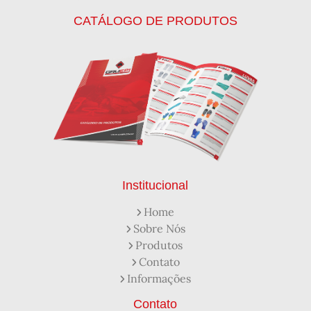
Calca Térmica em Nylon Azul
CATÁLOGO DE PRODUTOS
Calçados de Segurança
Calçados de Segurança Epi
Calçados de Segurança para Eletricista
Capacete de Segurança Ca
Capacete de Segurança Classe b
Capacetes de Proteção
Capacetes de Proteção EPI
Capacetes de Segurança
Capacetes EPI
Capa de Chuva Pvc Amarela C/ Forro e Capuz
Capa de Chuva Pvc Preta C/ Forro e Capuz
Capuz de Brin Azul
Capuz de Lã Marinho
Capuz ou Balaclava
Institucional
Colete em x Laranja com Refletivo Prata
Home
Como Protetor Solar Funciona
Sobre Nós
Creme Protetor da Pele
Creme Protetor para Pele
Produtos
Desengraxante Industrial
Contato
Desengraxante Industrial Biodegradável
Informações
Desengraxante o Que é
Desengraxante para Que Serve
Distribuidora de EPI
Contato
Distribuidora de Equipamentos de Segurança