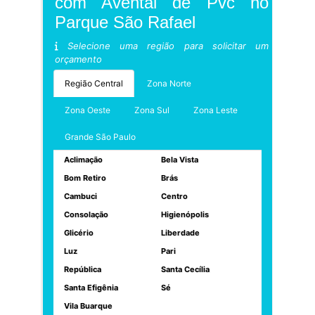
com Avental de Pvc no
Parque São Rafael
Selecione uma região para solicitar um
orçamento
Região Central
Zona Norte
Zona Oeste
Zona Sul
Zona Leste
Grande São Paulo
Aclimação
Bela Vista
Bom Retiro
Brás
Cambuci
Centro
Consolação
Higienópolis
Glicério
Liberdade
Luz
Pari
República
Santa Cecília
Santa Efigênia
Sé
Vila Buarque