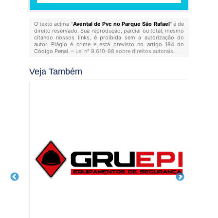
O texto acima "
Avental de Pvc no Parque São Rafael
" é de
direito reservado. Sua reprodução, parcial ou total, mesmo
citando nossos links, é proibida sem a autorização do
autor. Plágio é crime e está previsto no artigo 184 do
Código Penal. –
Lei n° 9.610-98 sobre direitos autorais
.
Veja Também