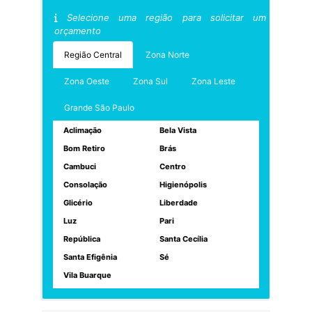
Selecione uma região para solicitar um
orçamento
Região Central
Zona Norte
Zona Oeste
Zona Sul
Zona Leste
Grande São Paulo
Aclimação
Bela Vista
Bom Retiro
Brás
Cambuci
Centro
Consolação
Higienópolis
Glicério
Liberdade
Luz
Pari
República
Santa Cecília
Santa Efigênia
Sé
Vila Buarque