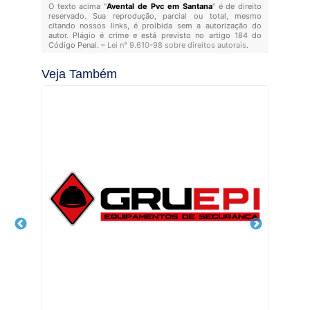
O texto acima "
Avental de Pvc em Santana
" é de direito
reservado. Sua reprodução, parcial ou total, mesmo
citando nossos links, é proibida sem a autorização do
autor. Plágio é crime e está previsto no artigo 184 do
Código Penal. –
Lei n° 9.610-98 sobre direitos autorais
.
Veja Também