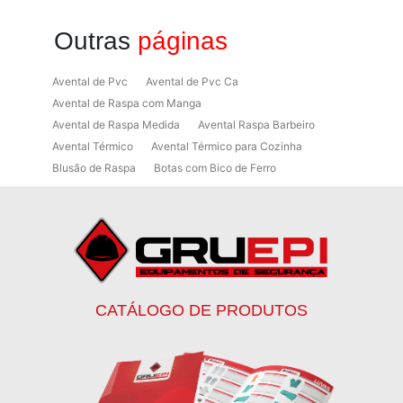
Outras
páginas
Avental de Pvc
Avental de Pvc Ca
Avental de Raspa com Manga
Avental de Raspa Medida
Avental Raspa Barbeiro
Avental Térmico
Avental Térmico para Cozinha
Blusão de Raspa
Botas com Bico de Ferro
Botas de Proteção
Botas de Proteção EPI
Botas EPI
Botina de Segurança para Soldador
Botinas
Botinas Bico de Ferro
Botinas de Segurança
Botinas de Trabalho
Botinas EPI
Botinas Masculinas para Trabalho
Calca Térmica em Nylon Azul
CATÁLOGO DE PRODUTOS
Calçados de Segurança
Calçados de Segurança Epi
Calçados de Segurança para Eletricista
Capacete de Segurança Ca
Capacete de Segurança Classe b