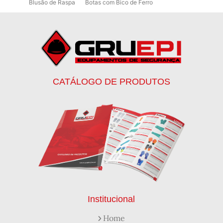
Blusão de Raspa
Botas com Bico de Ferro
Botas de Proteção
Botas de Proteção EPI
Botas EPI
Botina de Segurança para Soldador
Botinas
Botinas Bico de Ferro
Botinas de Segurança
Botinas de Trabalho
Botinas EPI
Botinas Masculinas para Trabalho
Calca Térmica em Nylon Azul
CATÁLOGO DE PRODUTOS
Calçados de Segurança
Calçados de Segurança Epi
Calçados de Segurança para Eletricista
Capacete de Segurança Ca
Capacete de Segurança Classe b
Capacetes de Proteção
Capacetes de Proteção EPI
Capacetes de Segurança
Capacetes EPI
Capa de Chuva Pvc Amarela C/ Forro e Capuz
Capa de Chuva Pvc Preta C/ Forro e Capuz
Capuz de Brin Azul
Capuz de Lã Marinho
Capuz ou Balaclava
Institucional
Colete em x Laranja com Refletivo Prata
Home
Como Protetor Solar Funciona