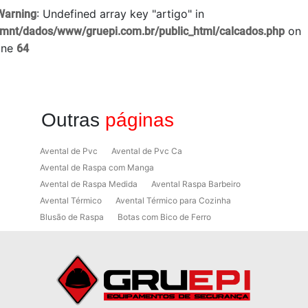
: Undefined array key "artigo" in
Warning
on
/mnt/dados/www/gruepi.com.br/public_html/calcados.php
line
64
Outras
páginas
Avental de Pvc
Avental de Pvc Ca
Avental de Raspa com Manga
Avental de Raspa Medida
Avental Raspa Barbeiro
Avental Térmico
Avental Térmico para Cozinha
Blusão de Raspa
Botas com Bico de Ferro
Botas de Proteção
Botas de Proteção EPI
Botas EPI
Botina de Segurança para Soldador
Botinas
Botinas Bico de Ferro
Botinas de Segurança
Botinas de Trabalho
Botinas EPI
Botinas Masculinas para Trabalho