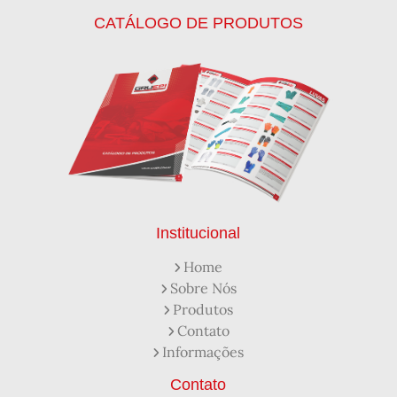
Calca Térmica em Nylon Azul
CATÁLOGO DE PRODUTOS
Calçados de Segurança
Calçados de Segurança Epi
Calçados de Segurança para Eletricista
Capacete de Segurança Ca
Capacete de Segurança Classe b
Capacetes de Proteção
Capacetes de Proteção EPI
Capacetes de Segurança
Capacetes EPI
Capa de Chuva Pvc Amarela C/ Forro e Capuz
Capa de Chuva Pvc Preta C/ Forro e Capuz
Capuz de Brin Azul
Capuz de Lã Marinho
Capuz ou Balaclava
Institucional
Colete em x Laranja com Refletivo Prata
Home
Como Protetor Solar Funciona
Sobre Nós
Creme Protetor da Pele
Creme Protetor para Pele
Produtos
Desengraxante Industrial
Contato
Desengraxante Industrial Biodegradável
Informações
Desengraxante o Que é
Desengraxante para Que Serve
Distribuidora de EPI
Contato
Distribuidora de Equipamentos de Segurança