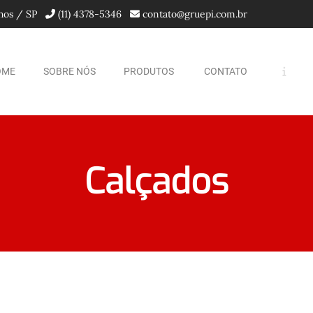
lhos / SP
(11) 4378-5346
contato@gruepi.com.br
OME
SOBRE NÓS
PRODUTOS
CONTATO
Calçados