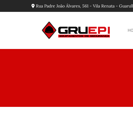
Rua Padre João Álvares, 561 - Vila Renata - Guaru
H